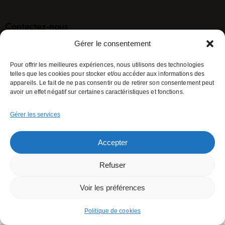
Contactez-nous
Gérer le consentement
info@paucheu.be
Pour offrir les meilleures expériences, nous utilisons des technologies
+32 (0) 68/28.36.57
telles que les cookies pour stocker et/ou accéder aux informations des
appareils. Le fait de ne pas consentir ou de retirer son consentement peut
avoir un effet négatif sur certaines caractéristiques et fonctions.
Paucheu SA © {{Y}}. Tous droits réservés |
Création
SIP
Gérer les services
Accepter
Refuser
Voir les préférences
Politique de cookies