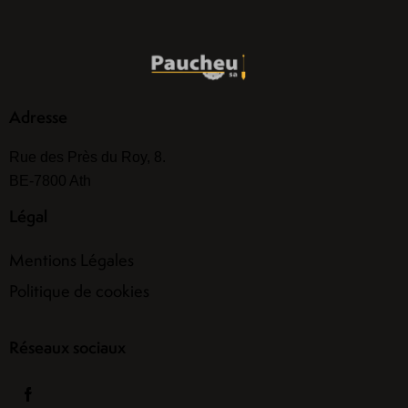
Adresse
Rue des Près du Roy, 8.
BE-7800 Ath
Légal
Mentions Légales
Politique de cookies
Réseaux sociaux