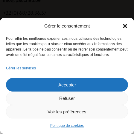
info@paucheu.be
+32 (0) 68/28.36.57
Gérer le consentement
Socials
Pour offrir les meilleures expériences, nous utilisons des technologies
Facebook
telles que les cookies pour stocker et/ou accéder aux informations des
appareils. Le fait de ne pas consentir ou de retirer son consentement peut
avoir un effet négatif sur certaines caractéristiques et fonctions.
Newsletter
Gérer les services
[mc4wp_form id="461" element_id="style-9"]
Accepter
Refuser
AxiomThemes
© {{Y}}. All rights reserved.
Voir les préférences
Politique de cookies